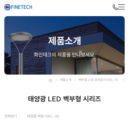
제품소개
벽부형 소형 경관등(FSWL-11)
태양광 LED 벽부형 시리즈
전체보기
태양광 벽등 SWL-35