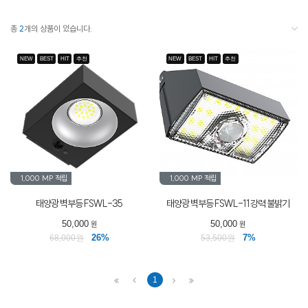
총
2
개의 상품이 있습니다.
NEW
BEST
HIT
추천
NEW
BEST
HIT
추천
1,000 MP
적립
1,000 MP
적립
태양광 벽부등 FSWL-35
태양광 벽부등 FSWL-11 강력 불밝기
50,000
50,000
원
원
26%
7%
68,000원
53,500원
1