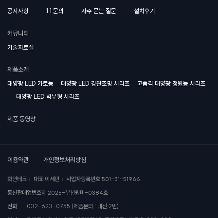
공지사항
1:1 문의
자주 묻는 질문
설치후기
커뮤니티
기술자료실
제품소개
태양광 LED 가로등
태양광 LED 경관조명 시리즈
고품격 태양광 정원등 시리즈
태양광 LED 벽부형 시리즈
제품 동영상
이용약관
개인정보처리방침
화인테크
대표
이세민
사업자등록번호
501-31-51966
통신판매업번호
제 2025-부천원미-0384호
전화
032-623-0755 (제품문의 : 내선 2번)