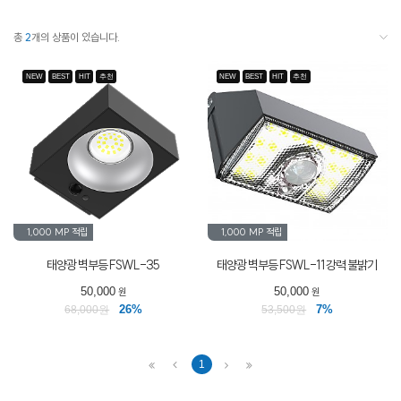
총
2
개의 상품이 있습니다.
NEW
BEST
HIT
추천
NEW
BEST
HIT
추천
1,000 MP
적립
1,000 MP
적립
태양광 벽부등 FSWL-35
태양광 벽부등 FSWL-11 강력 불밝기
50,000
50,000
원
원
26%
7%
68,000원
53,500원
1