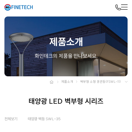
제품소개
벽부형 소형 경관등(FSWL-11)
태양광 LED 벽부형 시리즈
전체보기
태양광 벽등 SWL-35